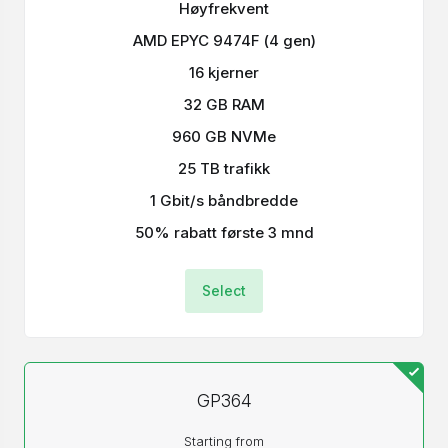
Høyfrekvent
AMD EPYC 9474F (4 gen)
16 kjerner
32 GB RAM
960 GB NVMe
25 TB trafikk
1 Gbit/s båndbredde
50% rabatt første 3 mnd
Select
GP364
Starting from