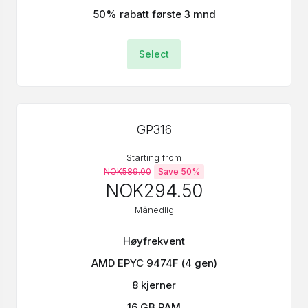
50% rabatt første 3 mnd
Select
GP316
Starting from
NOK589.00
Save 50%
NOK294.50
Månedlig
Høyfrekvent
AMD EPYC 9474F (4 gen)
8 kjerner
16 GB RAM