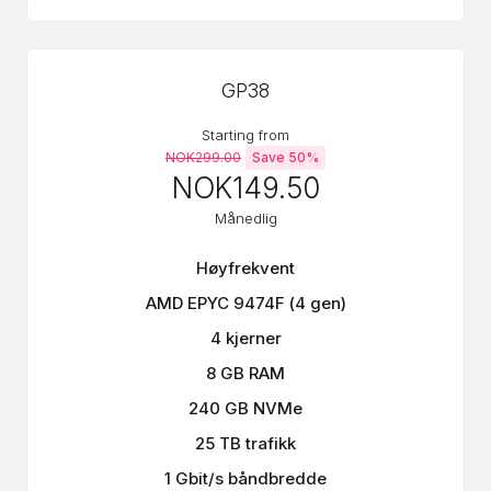
GP38
Starting from
NOK299.00
Save 50%
NOK149.50
Månedlig
Høyfrekvent
AMD EPYC 9474F (4 gen)
4 kjerner
8 GB RAM
240 GB NVMe
25 TB trafikk
1 Gbit/s båndbredde