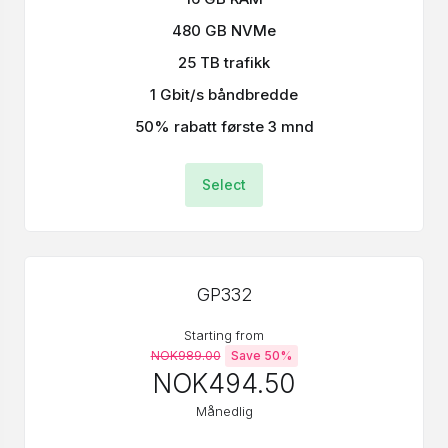
480 GB NVMe
25 TB trafikk
1 Gbit/s båndbredde
50% rabatt første 3 mnd
Select
GP332
Starting from
NOK989.00
Save 50%
NOK494.50
Månedlig