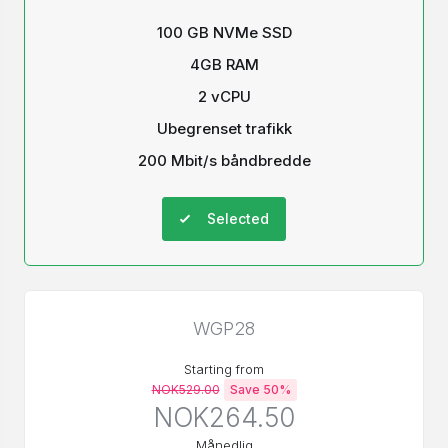
100 GB NVMe SSD
4GB RAM
2 vCPU
Ubegrenset trafikk
200 Mbit/s båndbredde
Selected
WGP28
Starting from
NOK529.00
Save 50%
NOK264.50
Månedlig