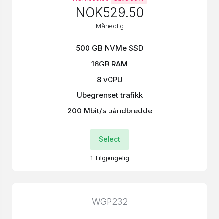
NOK529.50
Månedlig
500 GB NVMe SSD
16GB RAM
8 vCPU
Ubegrenset trafikk
200 Mbit/s båndbredde
Select
1
Tilgjengelig
WGP232