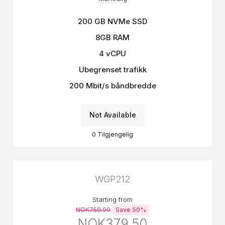
200 GB NVMe SSD
8GB RAM
4 vCPU
Ubegrenset trafikk
200 Mbit/s båndbredde
Not Available
0
Tilgjengelig
WGP212
Starting from
NOK759.00
Save 50%
NOK379.50