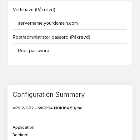
Vertsnavn
(Påkrevd)
Root/administrator passord
(Påkrevd)
Configuration Summary
VPS WGP2 - WGP24
NOK164.50/mo
:
1 IPv4
Application:
Windows Server 2022 DC
Backup:
None