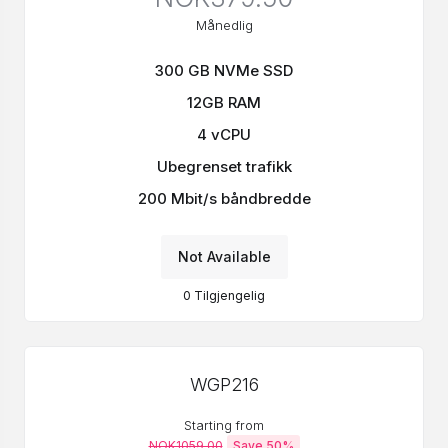
Månedlig
300 GB NVMe SSD
12GB RAM
4 vCPU
Ubegrenset trafikk
200 Mbit/s båndbredde
Not Available
0
Tilgjengelig
WGP216
Starting from
NOK1059.00
Save 50%